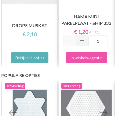
HAMA MIDI
PARELPLAAT - SHIP 333
DROPS MUSKAT
€ 1,20
€ 1,50
€ 2,10
In winkelwagentje
Bekijk alle opties
POPULAIRE OPTIES
18%
korting
18%
korting