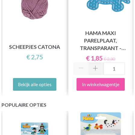
HAMA MAXI
PARELPLAAT,
SCHEEPJES CATONA
TRANSPARANT -
SCHILDPAD 8210
€ 2,75
€ 1,85
€ 2,30
In winkelwagentje
Bekijk alle opties
POPULAIRE OPTIES