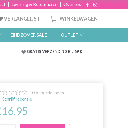
act
Levering & Retourneren
Over ons
WINKELWAGEN
VERLANGLIJST
EINDZOMER SALE
OUTLET
GRATIS
VERZENDING BIJ 69 €
0
beoordelingen
Schrijf recensie
€16,95