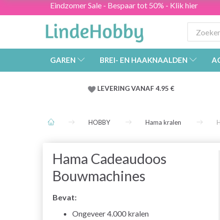
Eindzomer Sale - Bespaar tot 50% - Klik hier
GAREN
BREI- EN HAAKNAALDEN
A
LEVERING VANAF 4.95 €
HOBBY
Hama kralen
Hama Cadeaudoos
Bouwmachines
Bevat:
Ongeveer 4.000 kralen