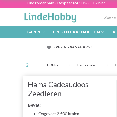
Eindzomer Sale - Bespaar tot 50% - Klik hier
GAREN
BREI- EN HAAKNAALDEN
A
LEVERING VANAF 4.95 €
HOBBY
Hama kralen
H
Hama Cadeaudoos
Zeedieren
Bevat:
Ongeveer 2.500 kralen