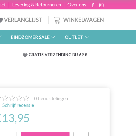
act
Levering & Retourneren
Over ons
WINKELWAGEN
VERLANGLIJST
EINDZOMER SALE
OUTLET
GRATIS
VERZENDING BIJ 69 €
0
beoordelingen
Schrijf recensie
€13,95