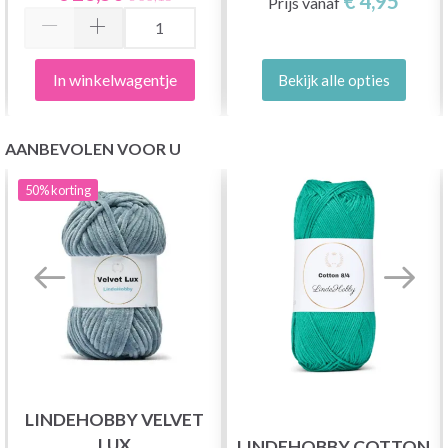
€ 4,95
Prijs vanaf
In winkelwagentje
Bekijk alle opties
AANBEVOLEN VOOR U
50%
korting
LINDEHOBBY VELVET
LUX
LINDEHOBBY COTTON