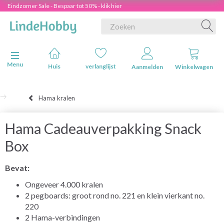
Eindzomer Sale - Bespaar tot 50% - klik hier
Navigatie in-/uitschakelen
Menu
Huis
verlanglijst
Aanmelden
Winkelwagen
Hama kralen
Hama Cadeauverpakking Snack
Box
Bevat:
Ongeveer 4.000 kralen
2 pegboards: groot rond no. 221 en klein vierkant no.
220
2 Hama-verbindingen