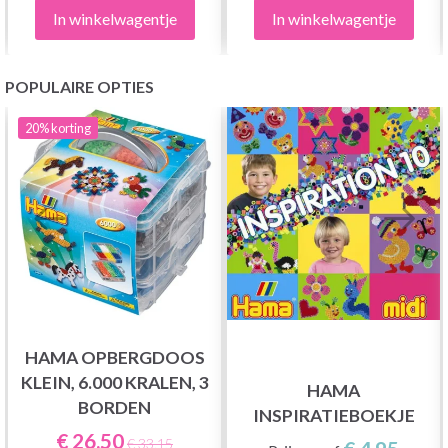
In winkelwagentje
In winkelwagentje
POPULAIRE OPTIES
20%
korting
HAMA OPBERGDOOS
KLEIN, 6.000 KRALEN, 3
HAMA
BORDEN
INSPIRATIEBOEKJE
€ 26,50
€ 33,15