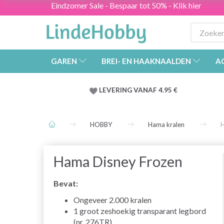
Eindzomer Sale - Bespaar tot 50% - Klik hier
GAREN
BREI- EN HAAKNAALDEN
A
LEVERING VANAF 4.95 €
HOBBY
Hama kralen
H
Hama Disney Frozen
Bevat:
Ongeveer 2.000 kralen
1 groot zeshoekig transparant legbord
(nr. 276TR)