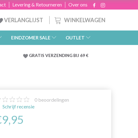
act
Levering & Retourneren
Over ons
WINKELWAGEN
VERLANGLIJST
EINDZOMER SALE
OUTLET
GRATIS
VERZENDING BIJ 69 €
0
beoordelingen
Schrijf recensie
€9,95