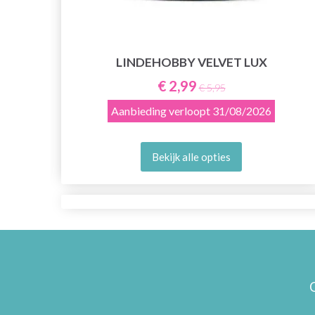
LINDEHOBBY VELVET LUX
E
€ 2,99
€ 5,95
Aanbieding verloopt
31/08/2026
Bekijk alle opties