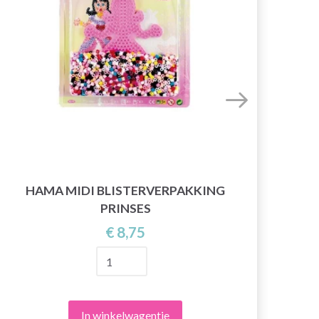
HAMA MIDI BLISTERVERPAKKING
H
PRINSES
€ 8,75
In winkelwagentje