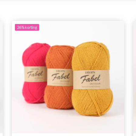
26%
korting