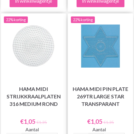
In winkelwagentje
In winkelwagentje
22% korting
22% korting
HAMA MIDI
HAMA MIDI PIN PLATE
STRIJKKRAALPLATEN
269TR LARGE STAR
316 MEDIUM ROND
TRANSPARANT
€1,05
€1,05
€1,35
€1,35
Aantal
Aantal