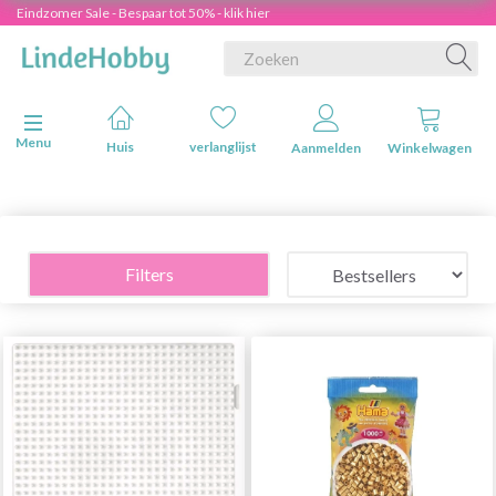
Eindzomer Sale - Bespaar tot 50% - klik hier
Navigatie in-/uitschakelen
Menu
Huis
verlanglijst
Aanmelden
Winkelwagen
Filters