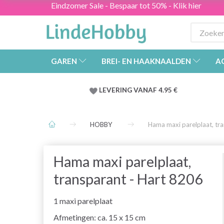
Eindzomer Sale - Bespaar tot 50% - Klik hier
GAREN
BREI- EN HAAKNAALDEN
A
LEVERING VANAF 4.95 €
HOBBY
Hama maxi parelplaat, tr
Hama maxi parelplaat,
transparant - Hart 8206
1 maxi parelplaat
Afmetingen: ca. 15 x 15 cm