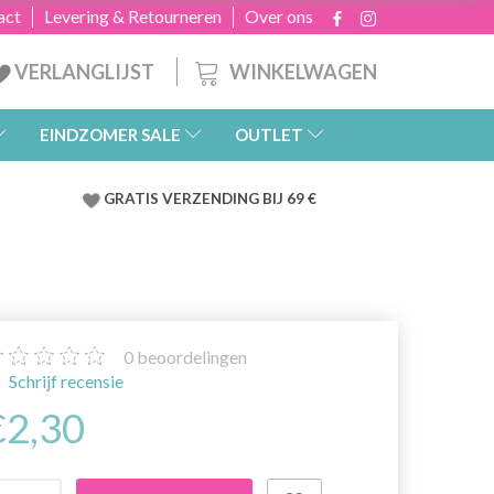
act
Levering & Retourneren
Over ons
WINKELWAGEN
VERLANGLIJST
EINDZOMER SALE
OUTLET
GRATIS
VERZENDING BIJ 69 €
0
beoordelingen
Schrijf recensie
€2,30