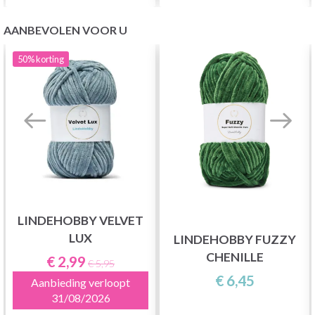
AANBEVOLEN VOOR U
50%
korting
LINDEHOBBY VELVET
LUX
LINDEHOBBY FUZZY
CHENILLE
€ 2,99
€ 5,95
€ 6,45
Aanbieding verloopt
31/08/2026