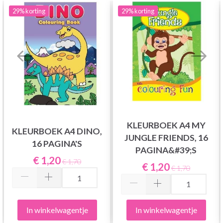
29%
korting
29%
korting
KLEURBOEK A4 MY
KLEURBOEK A4 DINO,
JUNGLE FRIENDS, 16
16 PAGINA'S
PAGINA&#39;S
€ 1,20
€ 1,70
€ 1,20
€ 1,70
In winkelwagentje
In winkelwagentje