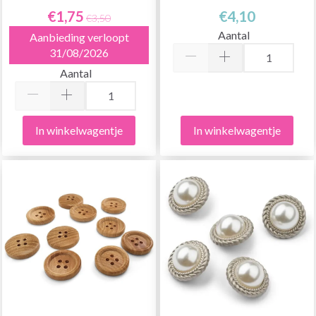
€1,75
€4,10
€3,50
Aantal
Aanbieding verloopt
31/08/2026
Aantal
In winkelwagentje
In winkelwagentje