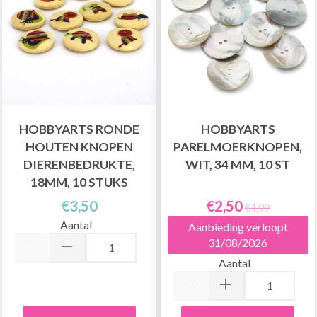
HOBBYARTS RONDE
HOBBYARTS
HOUTEN KNOPEN
PARELMOERKNOPEN,
DIERENBEDRUKTE,
WIT, 34 MM, 10 ST
18MM, 10 STUKS
€3,50
€2,50
€4,99
Aantal
Aanbieding verloopt
31/08/2026
Aantal