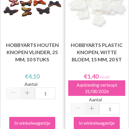
HOBBYARTS HOUTEN
HOBBYARTS PLASTIC
KNOPEN VLINDER, 25
KNOPEN, WITTE
MM, 10 STUKS
BLOEM, 15 MM, 20 ST
€4,10
€1,40
€2,80
Aantal
Aanbieding verloopt
31/08/2026
Aantal
In winkelwagentje
In winkelwagentje