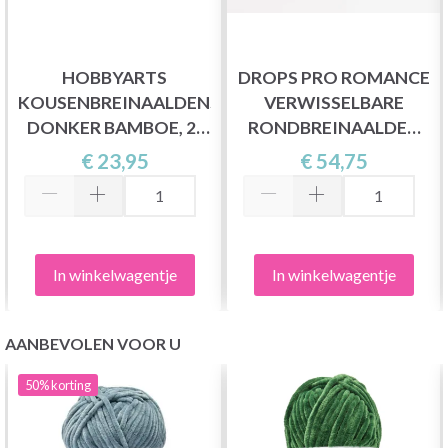
HOBBYARTS
DROPS PRO ROMANCE
KOUSENBREINAALDENSET,
VERWISSELBARE
DONKER BAMBOE, 2-
RONDBREINAALDEN
10 MM, 35 CM
DELUXE SET
€ 23,95
€ 54,75
In winkelwagentje
In winkelwagentje
AANBEVOLEN VOOR U
50%
korting