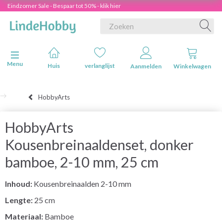
Eindzomer Sale - Bespaar tot 50% - klik hier
Navigatie in-/uitschakelen
Menu
Huis
verlanglijst
Aanmelden
Winkelwagen
HobbyArts
HobbyArts
Kousenbreinaaldenset, donker
bamboe, 2-10 mm, 25 cm
Inhoud:
Kousenbreinaalden 2-10 mm
Lengte:
25 cm
Materiaal:
Bamboe