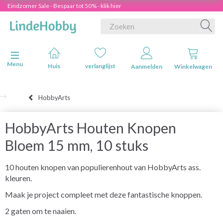
Eindzomer Sale - Bespaar tot 50% - klik hier
Navigatie in-/uitschakelen
Menu
Huis
verlanglijst
Aanmelden
Winkelwagen
HobbyArts
HobbyArts Houten Knopen
Bloem 15 mm, 10 stuks
10 houten knopen van populierenhout van HobbyArts ass.
kleuren.
Maak je project compleet met deze fantastische knoppen.
2 gaten om te naaien.