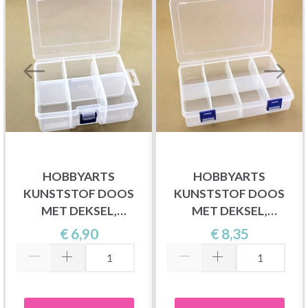
HOBBYARTS
HOBBYARTS
KUNSTSTOF DOOS
KUNSTSTOF DOOS
MET DEKSEL,
MET DEKSEL,
TRANSPARANT,
TRANSPARANT,
€ 6,90
€ 8,35
16.5X12 CM, 6 VAKKEN
20X13.5 CM, 8 VAKKEN