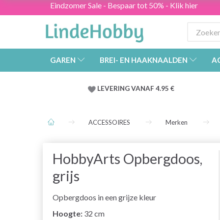
Eindzomer Sale - Bespaar tot 50% - Klik hier
GAREN
BREI- EN HAAKNAALDEN
A
LEVERING VANAF 4.95 €
ACCESSOIRES
Merken
HobbyArts Opbergdoos,
grijs
Opbergdoos in een grijze kleur
Hoogte:
32 cm