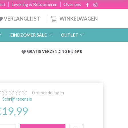
act
Levering & Retourneren
Over ons
WINKELWAGEN
VERLANGLIJST
EINDZOMER SALE
OUTLET
GRATIS
VERZENDING BIJ 69 €
0
beoordelingen
Schrijf recensie
€19,99