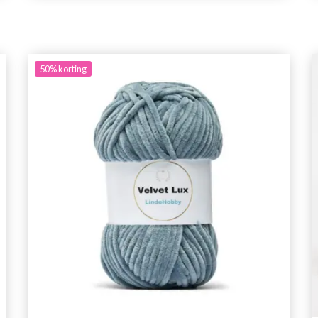
50%
korting