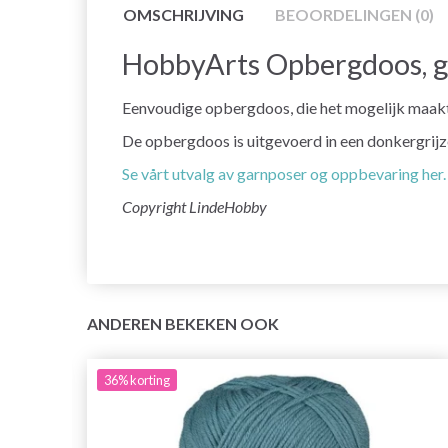
OMSCHRIJVING
BEOORDELINGEN (0)
HobbyArts Opbergdoos, gr
Eenvoudige opbergdoos, die het mogelijk maakt
De opbergdoos is uitgevoerd in een donkergrijze
Se vårt utvalg av garnposer og oppbevaring her.
Copyright LindeHobby
ANDEREN BEKEKEN OOK
36%
korting