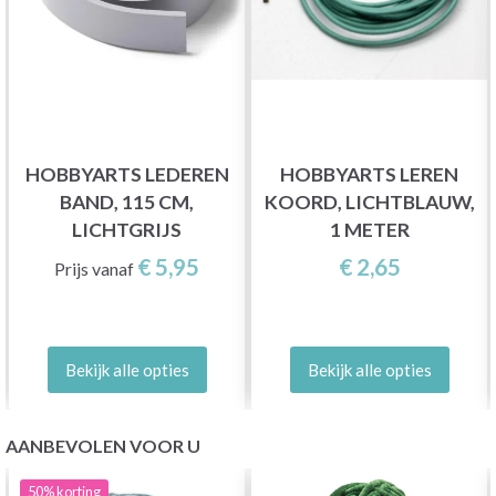
HOBBYARTS LEDEREN
HOBBYARTS LEREN
BAND, 115 CM,
KOORD, LICHTBLAUW,
LICHTGRIJS
1 METER
€ 5,95
€ 2,65
Prijs vanaf
Bekijk alle opties
Bekijk alle opties
AANBEVOLEN VOOR U
50%
korting