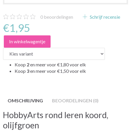
0
beoordelingen
Schrijf recensie
€1,95
In winkelwagentje
Koop
2
en meer voor
€1,80
voor elk
Koop
3
en meer voor
€1,50
voor elk
OMSCHRIJVING
BEOORDELINGEN (0)
HobbyArts rond leren koord,
olijfgroen