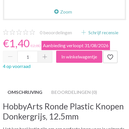
Zoom
0
beoordelingen
Schrijf recensie
€1,40
Aanbieding verloopt 31/08/2026
€2,80
In winkelwagentje
4 op voorraad
OMSCHRIJVING
BEOORDELINGEN (0)
HobbyArts Ronde Plastic Knopen
Donkergrijs, 12.5mm
Het kan heel lastig zijn om een perfecte knop voor je volgende