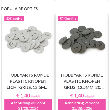
POPULAIRE OPTIES
50%
korting
50%
korting
HOBBYARTS RONDE
HOBBYARTS RONDE
PLASTIC KNOPEN
PLASTIC KNOPEN
LICHTGRIJS, 12.5MM,
GRIJS, 12.5MM, 20
20 STUKS
STUKS
€ 1,40
€ 1,40
€ 2,80
€ 2,80
Aanbieding verloopt
Aanbieding verloopt
31/08/2026
31/08/2026