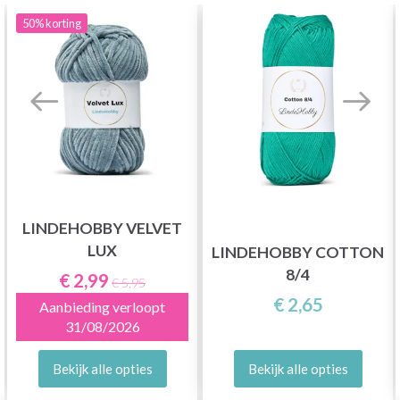
50%
korting
LINDEHOBBY VELVET
LUX
LINDEHOBBY COTTON
8/4
€ 2,99
€ 5,95
€ 2,65
Aanbieding verloopt
31/08/2026
Bekijk alle opties
Bekijk alle opties