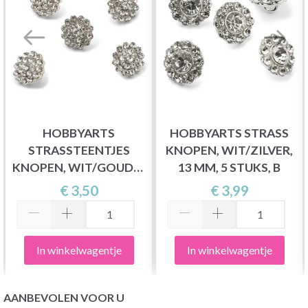
HOBBYARTS
HOBBYARTS STRASS
STRASSTEENTJES
KNOPEN, WIT/ZILVER,
KNOPEN, WIT/GOUD, 9
13 MM, 5 STUKS, B
MM, 5 STUKS
€ 3,50
€ 3,99
In winkelwagentje
In winkelwagentje
AANBEVOLEN VOOR U