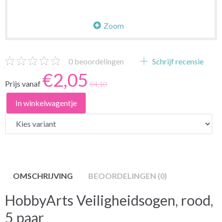
Zoom
0
beoordelingen
Schrijf recensie
€2,05
Prijs vanaf
€4,10
In winkelwagentje
OMSCHRIJVING
BEOORDELINGEN (0)
HobbyArts Veiligheidsogen, rood,
5 paar