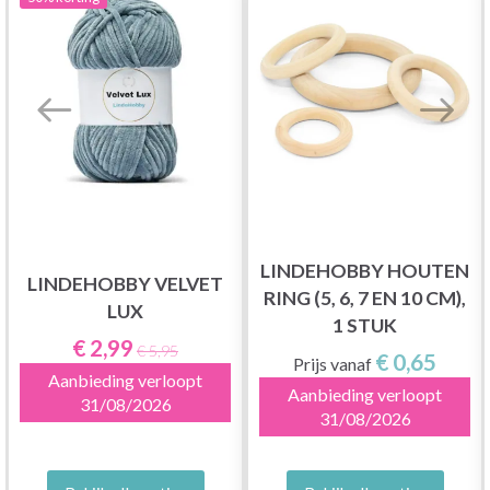
LINDEHOBBY HOUTEN
LINDEHOBBY VELVET
RING (5, 6, 7 EN 10 CM),
LUX
1 STUK
€ 2,99
€ 5,95
€ 0,65
Prijs vanaf
Aanbieding verloopt
Aanbieding verloopt
31/08/2026
31/08/2026