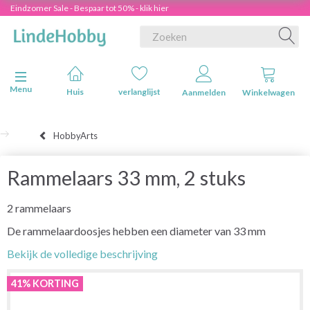
Eindzomer Sale - Bespaar tot 50% - klik hier
Navigatie in-/uitschakelen
Menu
Huis
verlanglijst
Aanmelden
Winkelwagen
HobbyArts
Rammelaars 33 mm, 2 stuks
2 rammelaars
De rammelaardoosjes hebben een diameter van 33 mm
Bekijk de volledige beschrijving
41% KORTING