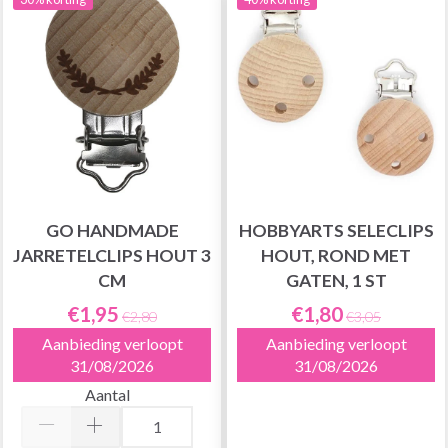
GO HANDMADE
HOBBYARTS SELECLIPS
JARRETELCLIPS HOUT 3
HOUT, ROND MET
CM
GATEN, 1 ST
€1,95
€1,80
€2,80
€3,05
Aanbieding verloopt
Aanbieding verloopt
31/08/2026
31/08/2026
Aantal