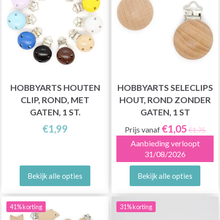
HOBBYARTS HOUTEN
HOBBYARTS SELECLIPS
CLIP, ROND, MET
HOUT, ROND ZONDER
GATEN, 1 ST.
GATEN, 1 ST
€1,99
€1,05
Prijs vanaf
€1,75
Aanbieding verloopt
31/08/2026
Bekijk alle opties
Bekijk alle opties
41% korting
31% korting