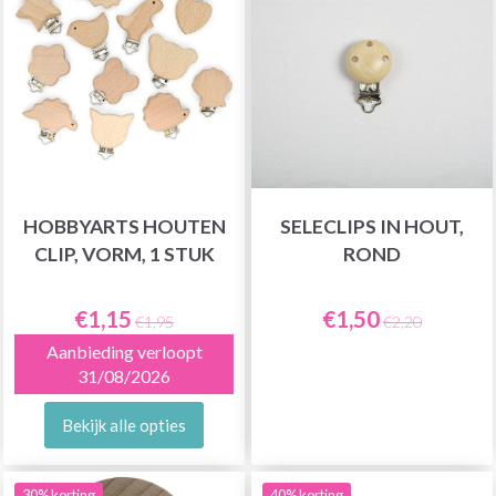
HOBBYARTS HOUTEN
SELECLIPS IN HOUT,
CLIP, VORM, 1 STUK
ROND
€1,15
€1,50
€1,95
€2,20
Aanbieding verloopt
31/08/2026
Bekijk alle opties
30% korting
40% korting