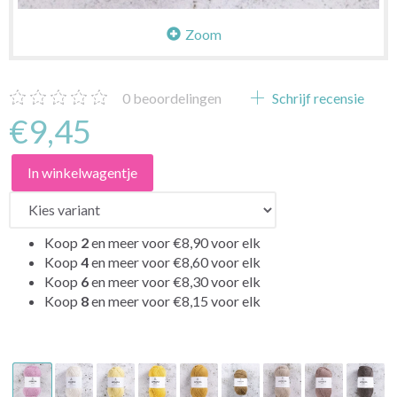
Zoom
0
beoordelingen
Schrijf recensie
€9,45
In winkelwagentje
Koop
2
en meer voor
€8,90
voor elk
Koop
4
en meer voor
€8,60
voor elk
Koop
6
en meer voor
€8,30
voor elk
Koop
8
en meer voor
€8,15
voor elk