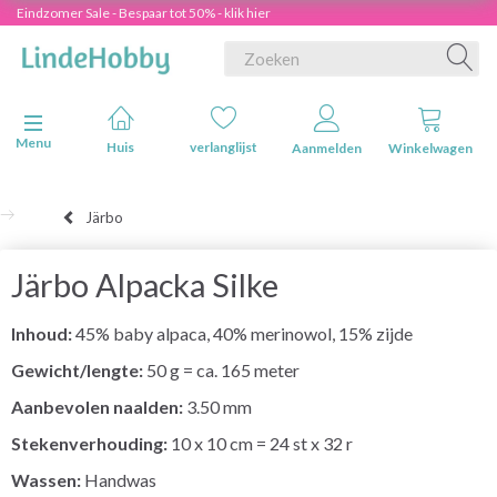
Eindzomer Sale - Bespaar tot 50% - klik hier
Navigatie in-/uitschakelen
Menu
Huis
verlanglijst
Aanmelden
Winkelwagen
Järbo
Järbo Alpacka Silke
Inhoud:
45% baby alpaca, 40% merinowol, 15% zijde
Gewicht/lengte:
50 g = ca. 165 meter
Aanbevolen naalden:
3.50 mm
Stekenverhouding:
10 x 10 cm = 24 st x 32 r
Wassen:
Handwas