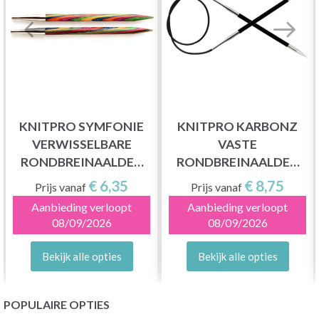
KNITPRO SYMFONIE
KNITPRO KARBONZ
VERWISSELBARE
VASTE
RONDBREINAALDEN
RONDBREINAALDEN
(3-15.00 MM)
80 CM (2-8.00MM)
€ 6,35
€ 8,75
Prijs vanaf
Prijs vanaf
Aanbieding verloopt
Aanbieding verloopt
08/09/2026
08/09/2026
Bekijk alle opties
Bekijk alle opties
POPULAIRE OPTIES