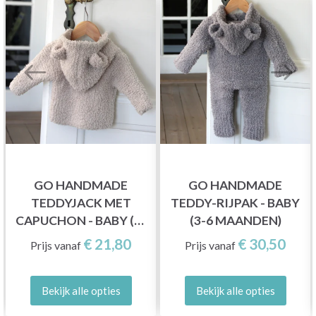
GO HANDMADE
GO HANDMADE
TEDDYJACK MET
TEDDY-RIJPAK - BABY
CAPUCHON - BABY (3-
(3-6 MAANDEN)
6 MAANDEN)
€ 21,80
€ 30,50
Prijs vanaf
Prijs vanaf
Bekijk alle opties
Bekijk alle opties