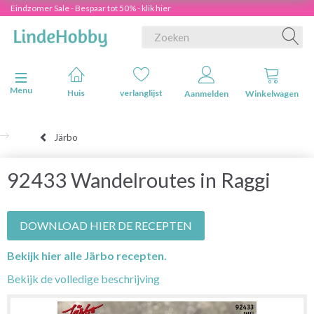
Eindzomer Sale - Bespaar tot 50% - klik hier
Navigatie in-/uitschakelen
Menu
Huis
verlanglijst
Aanmelden
Winkelwagen
Järbo
92433 Wandelroutes in Raggi
DOWNLOAD HIER DE RECEPTEN
Bekijk hier alle Järbo recepten.
Bekijk de volledige beschrijving