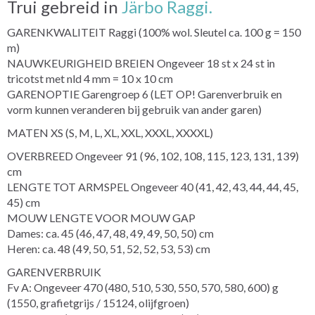
Trui gebreid in
Järbo Raggi.
GARENKWALITEIT Raggi (100% wol. Sleutel ca. 100 g = 150
m)
NAUWKEURIGHEID BREIEN Ongeveer 18 st x 24 st in
tricotst met nld 4 mm = 10 x 10 cm
GARENOPTIE Garengroep 6 (LET OP! Garenverbruik en
vorm kunnen veranderen bij gebruik van ander garen)
MATEN XS (S, M, L, XL, XXL, XXXL, XXXXL)
OVERBREED Ongeveer 91 (96, 102, 108, 115, 123, 131, 139)
cm
LENGTE TOT ARMSPEL Ongeveer 40 (41, 42, 43, 44, 44, 45,
45) cm
MOUW LENGTE VOOR MOUW GAP
Dames: ca. 45 (46, 47, 48, 49, 49, 50, 50) cm
Heren: ca. 48 (49, 50, 51, 52, 52, 53, 53) cm
GARENVERBRUIK
Fv A: Ongeveer 470 (480, 510, 530, 550, 570, 580, 600) g
(1550, grafietgrijs / 15124, olijfgroen)