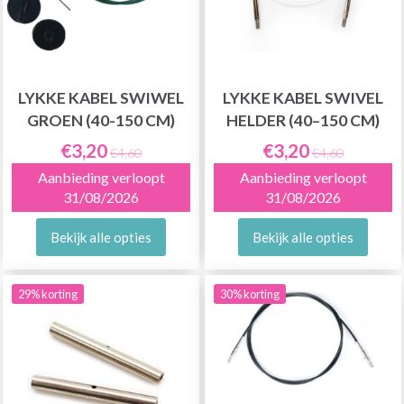
LYKKE KABEL SWIWEL
LYKKE KABEL SWIVEL
GROEN (40-150 CM)
HELDER (40–150 CM)
€3,20
€3,20
€4,60
€4,60
Aanbieding verloopt
Aanbieding verloopt
31/08/2026
31/08/2026
Bekijk alle opties
Bekijk alle opties
29% korting
30% korting