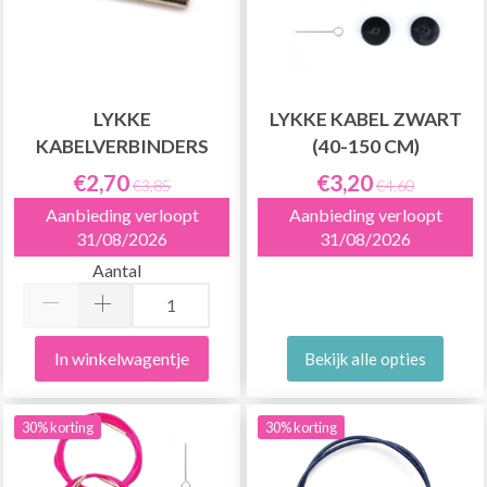
LYKKE
LYKKE KABEL ZWART
KABELVERBINDERS
(40-150 CM)
€2,70
€3,20
€3,85
€4,60
Aanbieding verloopt
Aanbieding verloopt
31/08/2026
31/08/2026
Aantal
In winkelwagentje
Bekijk alle opties
30% korting
30% korting