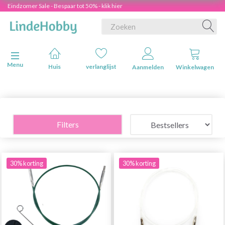
Eindzomer Sale - Bespaar tot 50% - klik hier
Navigatie in-/uitschakelen
Menu
Huis
verlanglijst
Aanmelden
Winkelwagen
Filters
30% korting
30% korting