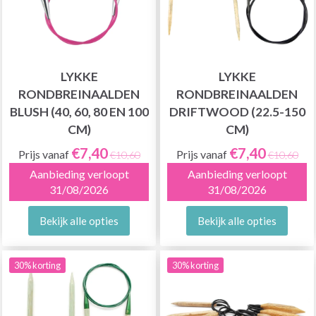
LYKKE
LYKKE
RONDBREINAALDEN
RONDBREINAALDEN
BLUSH (40, 60, 80 EN 100
DRIFTWOOD (22.5-150
CM)
CM)
€7,40
€7,40
Prijs vanaf
Prijs vanaf
€10,60
€10,60
Aanbieding verloopt
Aanbieding verloopt
31/08/2026
31/08/2026
Bekijk alle opties
Bekijk alle opties
30% korting
30% korting