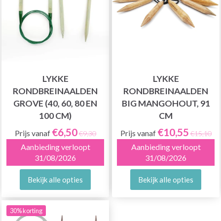
LYKKE
LYKKE
RONDBREINAALDEN
RONDBREINAALDEN
GROVE (40, 60, 80 EN
BIG MANGOHOUT, 91
100 CM)
CM
€6,50
€10,55
Prijs vanaf
Prijs vanaf
€9,30
€15,10
Aanbieding verloopt
Aanbieding verloopt
31/08/2026
31/08/2026
Bekijk alle opties
Bekijk alle opties
30% korting