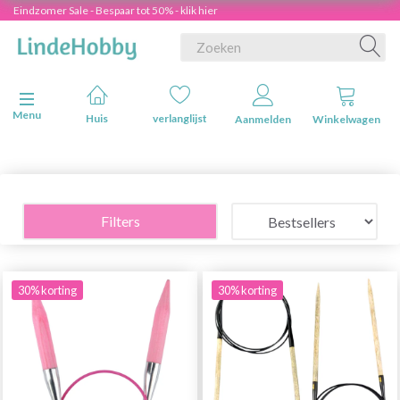
Eindzomer Sale - Bespaar tot 50% - klik hier
Navigatie in-/uitschakelen
Menu
Huis
verlanglijst
Aanmelden
Winkelwagen
Filters
30% korting
30% korting