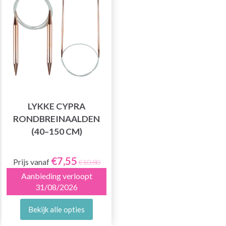
LYKKE CYPRA
RONDBREINAALDEN
(40–150 CM)
€7,55
Prijs vanaf
€10,80
Aanbieding verloopt
31/08/2026
Bekijk alle opties