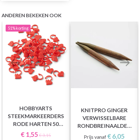
ANDEREN BEKEKEN OOK
51%
korting
HOBBYARTS
KNITPRO GINGER
STEEKMARKEERDERS
VERWISSELBARE
RODE HARTEN 50
RONDBREINAALDEN
STUKS
LANG (3.00-15.00MM)
€ 1,55
€ 6,05
€ 3,15
Prijs vanaf