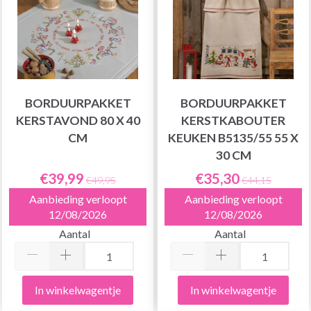
BORDUURPAKKET
BORDUURPAKKET
KERSTAVOND 80 X 40
KERSTKABOUTER
CM
KEUKEN B5135/55 55 X
30 CM
€39,99
€35,30
€49,95
€44,15
Aanbieding verloopt
Aanbieding verloopt
12/08/2026
12/08/2026
Aantal
Aantal
In winkelwagentje
In winkelwagentje