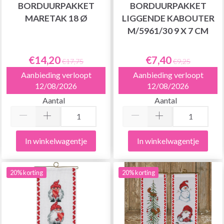
BORDUURPAKKET
BORDUURPAKKET
MARETAK 18 Ø
LIGGENDE KABOUTER
M/5961/30 9 X 7 CM
€14,20
€7,40
€17,75
€9,25
Aanbieding verloopt
Aanbieding verloopt
12/08/2026
12/08/2026
Aantal
Aantal
In winkelwagentje
In winkelwagentje
20% korting
20% korting