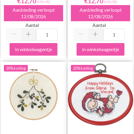
€12,70
€12,70
€15,90
€15,90
Aanbieding verloopt
Aanbieding verloopt
12/08/2026
12/08/2026
Aantal
Aantal
In winkelwagentje
In winkelwagentje
20% korting
20% korting