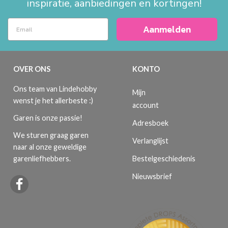
inspiratie, aanbiedingen en kortingen!
Aanmelden
OVER ONS
KONTO
Ons team van Lindehobby
Mijn
wenst je het allerbeste :)
account
Garen is onze passie!
Adresboek
We sturen graag garen
Verlanglijst
naar al onze geweldige
Bestelgeschiedenis
garenliefhebbers.
Nieuwsbrief