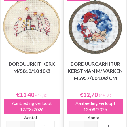
BORDUURKIT KERK
BORDUURGARNITUR
M/5810/10 10 Ø
KERSTMAN M/ VARKEN
M5957/60 10Ø CM
€11,40
€12,70
€14,30
€15,90
Aanbieding verloopt
Aanbieding verloopt
12/08/2026
12/08/2026
Aantal
Aantal