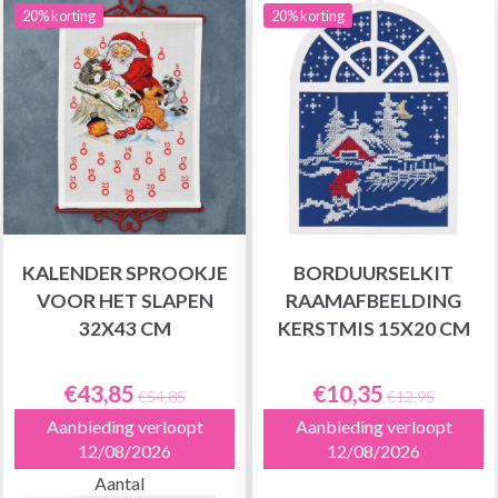
20% korting
20% korting
KALENDER SPROOKJE
BORDUURSELKIT
VOOR HET SLAPEN
RAAMAFBEELDING
32X43 CM
KERSTMIS 15X20 CM
€43,85
€10,35
€54,85
€12,95
Aanbieding verloopt
Aanbieding verloopt
12/08/2026
12/08/2026
Aantal