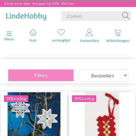
Eindzomer Sale - Bespaar tot 50% - klik hier
Navigatie in-/uitschakelen
Menu
Huis
verlanglijst
Aanmelden
Winkelwagen
Filters
19% korting
20% korting