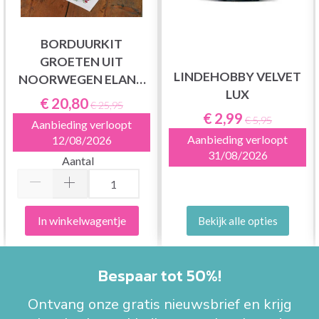
BORDUURKIT
GROETEN UIT
LINDEHOBBY VELVET
NOORWEGEN ELAND
LUX
25 X 48 CM
€ 20,80
€ 25,95
€ 2,99
€ 5,95
Aanbieding verloopt
Aanbieding verloopt
12/08/2026
31/08/2026
Aantal
In winkelwagentje
Bekijk alle opties
Bespaar tot 50%!
Ontvang onze gratis nieuwsbrief en krijg