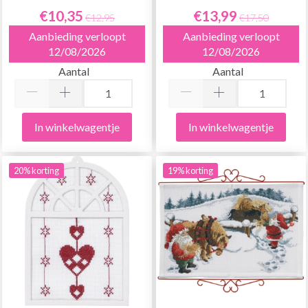
€10,35
€13,99
€12,95
€17,50
Aanbieding verloopt
Aanbieding verloopt
12/08/2026
12/08/2026
Aantal
Aantal
In winkelwagentje
In winkelwagentje
20% korting
19% korting