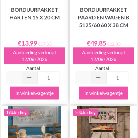
BORDUURPAKKET
BORDUURPAKKET
HARTEN 15 X 20 CM
PAARD EN WAGEN B
5125/60 60 X 38 CM
€13,99
€49,85
€17,50
€62,30
Aanbieding verloopt
Aanbieding verloopt
12/08/2026
12/08/2026
Aantal
Aantal
In winkelwagentje
In winkelwagentje
19% korting
20% korting