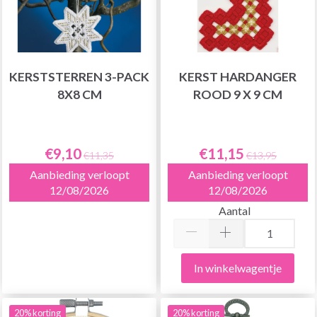
KERSTSTERREN 3-PACK
KERST HARDANGER
8X8 CM
ROOD 9 X 9 CM
€9,10
€11,15
€11,35
€13,95
Aanbieding verloopt
Aanbieding verloopt
12/08/2026
12/08/2026
Aantal
In winkelwagentje
20% korting
20% korting