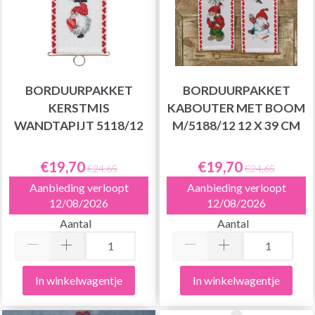
BORDUURPAKKET
BORDUURPAKKET
KERSTMIS
KABOUTER MET BOOM
WANDTAPIJT 5118/12
M/5188/12 12 X 39 CM
€19,70
€19,70
€24,65
€24,65
Aanbieding verloopt
Aanbieding verloopt
12/08/2026
12/08/2026
Aantal
Aantal
In winkelwagentje
In winkelwagentje