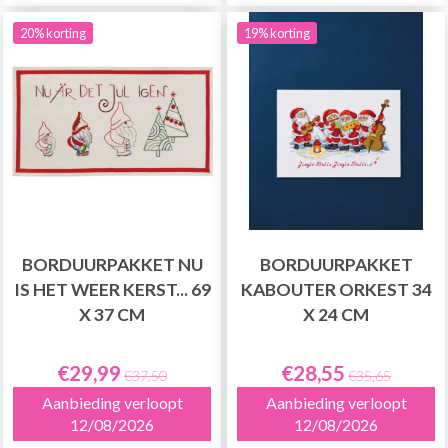
20% korting
19% korting
BORDUURPAKKET NU
BORDUURPAKKET
IS HET WEER KERST... 69
KABOUTER ORKEST 34
X 37 CM
X 24 CM
€29,99
€28,55
€37,50
€35,65
Aanbieding verloopt
Aanbieding verloopt
12/08/2026
12/08/2026