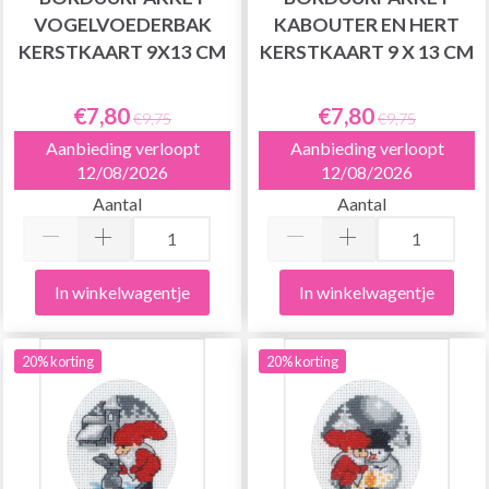
VOGELVOEDERBAK
KABOUTER EN HERT
KERSTKAART 9X13 CM
KERSTKAART 9 X 13 CM
€7,80
€7,80
€9,75
€9,75
Aanbieding verloopt
Aanbieding verloopt
12/08/2026
12/08/2026
Aantal
Aantal
In winkelwagentje
In winkelwagentje
20% korting
20% korting