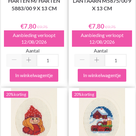
HARTEN M/ HARTEN
LANTAARN M5875/00 9
5883/00 9 X 13 CM
X 13 CM
€7,80
€7,80
€9,75
€9,75
Aanbieding verloopt
Aanbieding verloopt
12/08/2026
12/08/2026
Aantal
Aantal
In winkelwagentje
In winkelwagentje
20% korting
20% korting