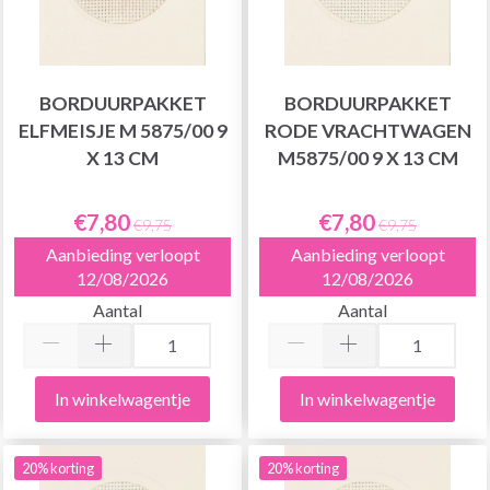
BORDUURPAKKET
BORDUURPAKKET
ELFMEISJE M 5875/00 9
RODE VRACHTWAGEN
X 13 CM
M5875/00 9 X 13 CM
€7,80
€7,80
€9,75
€9,75
Aanbieding verloopt
Aanbieding verloopt
12/08/2026
12/08/2026
Aantal
Aantal
In winkelwagentje
In winkelwagentje
20% korting
20% korting