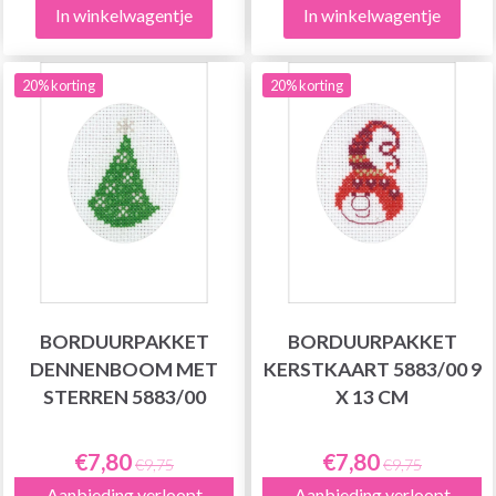
In winkelwagentje
In winkelwagentje
20% korting
20% korting
BORDUURPAKKET
BORDUURPAKKET
DENNENBOOM MET
KERSTKAART 5883/00 9
STERREN 5883/00
X 13 CM
€7,80
€7,80
€9,75
€9,75
Aanbieding verloopt
Aanbieding verloopt