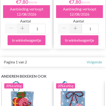
€7,80
€7,80
€9,75
€9,75
Aanbieding verloopt
Aanbieding verloopt
12/08/2026
12/08/2026
Aantal
Aantal
In winkelwagentje
In winkelwagentje
Pagina 1 van 2
Volgende
ANDEREN BEKEKEN OOK
20%
korting
20%
korting