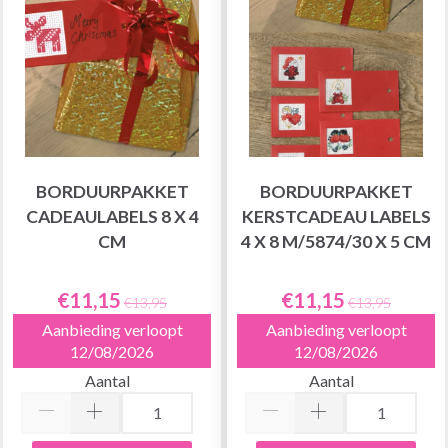
BORDUURPAKKET
BORDUURPAKKET
CADEAULABELS 8 X 4
KERSTCADEAU LABELS
CM
4 X 8 M/5874/30 X 5 CM
€11,15
€11,15
€13,95
€13,95
Aanbieding verloopt
Aanbieding verloopt
12/08/2026
12/08/2026
Aantal
Aantal