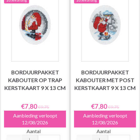
BORDUURPAKKET
BORDUURPAKKET
KABOUTER OP TRAP
KABOUTER MET POST
KERSTKAART 9 X 13 CM
KERSTKAART 9 X 13 CM
€7,80
€7,80
€9,75
€9,75
Aanbieding verloopt
Aanbieding verloopt
12/08/2026
12/08/2026
Aantal
Aantal