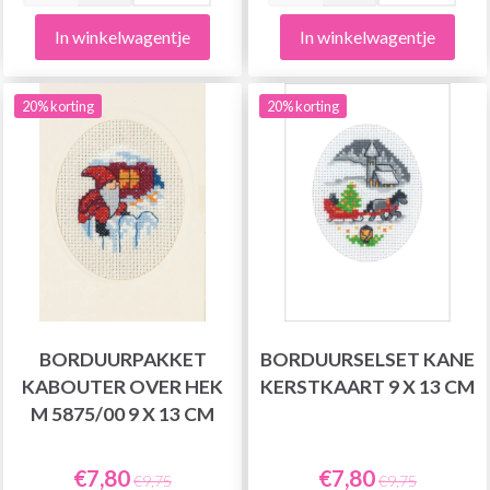
In winkelwagentje
In winkelwagentje
20% korting
20% korting
BORDUURPAKKET
BORDUURSELSET KANE
KABOUTER OVER HEK
KERSTKAART 9 X 13 CM
M 5875/00 9 X 13 CM
€7,80
€7,80
€9,75
€9,75