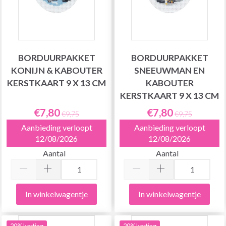
BORDUURPAKKET
BORDUURPAKKET
KONIJN & KABOUTER
SNEEUWMAN EN
KERSTKAART 9 X 13 CM
KABOUTER
KERSTKAART 9 X 13 CM
€7,80
€7,80
€9,75
€9,75
Aanbieding verloopt
Aanbieding verloopt
12/08/2026
12/08/2026
Aantal
Aantal
In winkelwagentje
In winkelwagentje
20% korting
20% korting