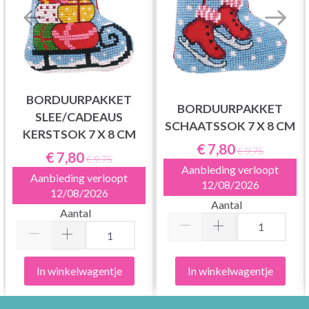
BORDUURPAKKET
BORDUURPAKKET
SLEE/CADEAUS
SCHAATSSOK 7 X 8 CM
KERSTSOK 7 X 8 CM
€ 7,80
€ 9,75
€ 7,80
€ 9,75
Aanbieding verloopt
Aanbieding verloopt
12/08/2026
12/08/2026
Aantal
Aantal
In winkelwagentje
In winkelwagentje