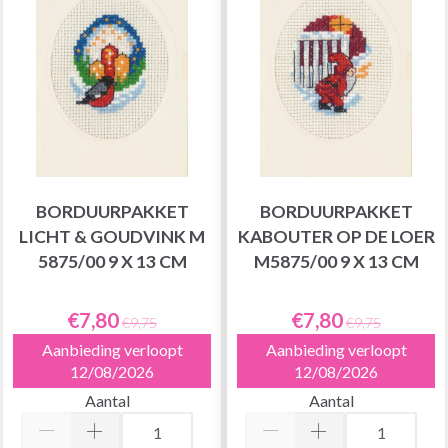
BORDUURPAKKET
BORDUURPAKKET
LICHT & GOUDVINK M
KABOUTER OP DE LOER
5875/00 9 X 13 CM
M5875/00 9 X 13 CM
€7,80
€7,80
€9,75
€9,75
Aanbieding verloopt
Aanbieding verloopt
12/08/2026
12/08/2026
Aantal
Aantal