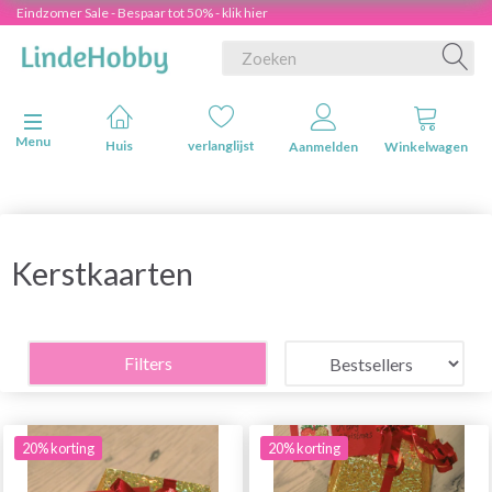
Eindzomer Sale - Bespaar tot 50% - klik hier
Navigatie in-/uitschakelen
Menu
Huis
verlanglijst
Aanmelden
Winkelwagen
Kerstkaarten
Filters
20% korting
20% korting