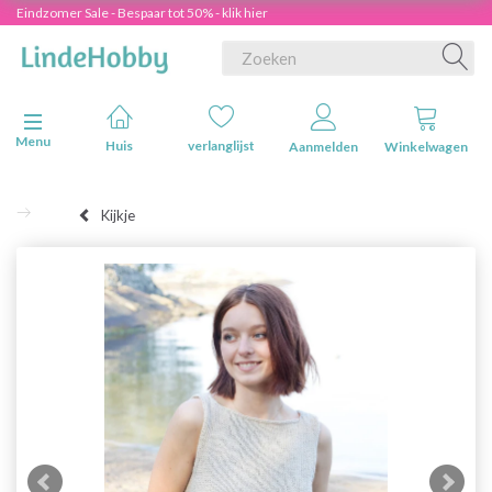
Eindzomer Sale - Bespaar tot 50% - klik hier
Navigatie in-/uitschakelen
Menu
Huis
verlanglijst
Aanmelden
Winkelwagen
Kijkje