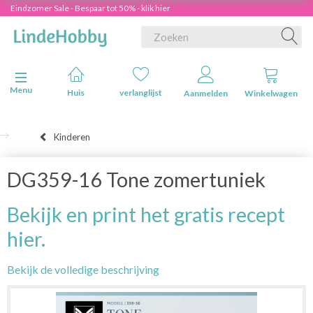
Eindzomer Sale - Bespaar tot 50% - klik hier
Navigatie in-/uitschakelen
Menu
Huis
verlanglijst
Aanmelden
Winkelwagen
Kinderen
DG359-16 Tone zomertuniek
Bekijk en print het gratis recept
hier.
Bekijk de volledige beschrijving