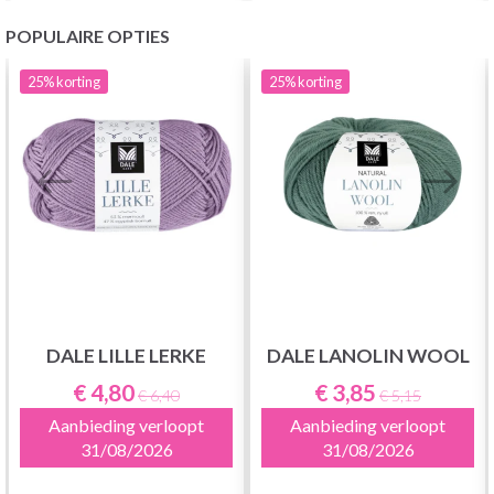
POPULAIRE OPTIES
25%
korting
25%
korting
DALE LILLE LERKE
DALE LANOLIN WOOL
€ 4,80
€ 3,85
€ 6,40
€ 5,15
Aanbieding verloopt
Aanbieding verloopt
31/08/2026
31/08/2026