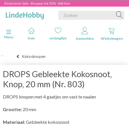
Eindzomer Sale - Bespaar tot 50% - klik hier
Navigatie in-/uitschakelen
Menu
Huis
verlanglijst
Aanmelden
Winkelwagen
Kokosknopen
DROPS Gebleekte Kokosnoot,
Knop, 20 mm (Nr. 803)
DROPS knopen met 4 gaatjes om vast te naaien
Grootte:
20 mm
Materiaal:
Gebleekte kokosnoot