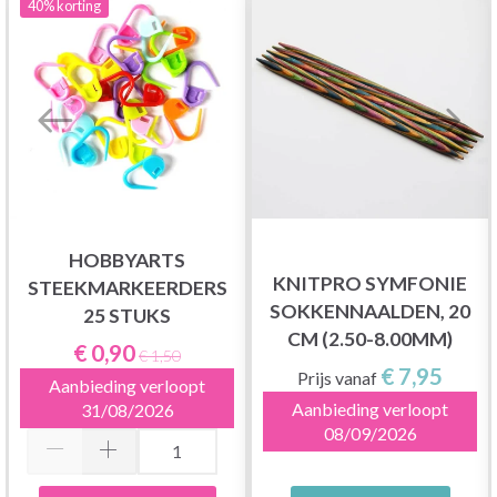
40%
korting
HOBBYARTS
KNITPRO SYMFONIE
STEEKMARKEERDERS
SOKKENNAALDEN, 20
25 STUKS
CM (2.50-8.00MM)
€ 0,90
€ 1,50
€ 7,95
Prijs vanaf
Aanbieding verloopt
Aanbieding verloopt
31/08/2026
08/09/2026