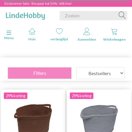
Eindzomer Sale - Bespaar tot 50% - klik hier
Navigatie in-/uitschakelen
Menu
Huis
verlanglijst
Aanmelden
Winkelwagen
Filters
29% korting
29% korting