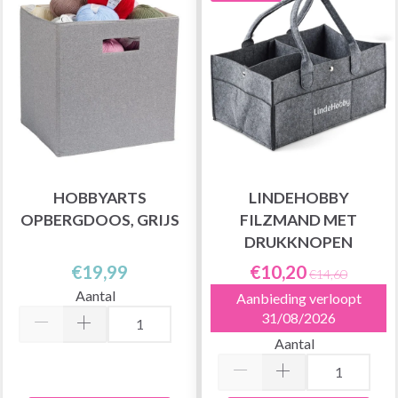
HOBBYARTS
LINDEHOBBY
OPBERGDOOS, GRIJS
FILZMAND MET
DRUKKNOPEN
€19,99
€10,20
€14,60
Aantal
Aanbieding verloopt
31/08/2026
Aantal