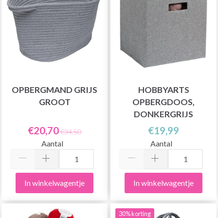
OPBERGMAND GRIJS
HOBBYARTS
GROOT
OPBERGDOOS,
DONKERGRIJS
€20,70
€19,99
€34,50
Aantal
Aantal
In winkelwagentje
In winkelwagentje
30% korting