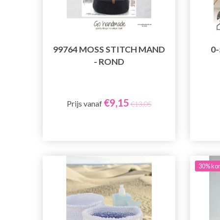
99764 MOSS STITCH MAND
0
- ROND
€9,15
Prijs vanaf
€13,05
30% kor