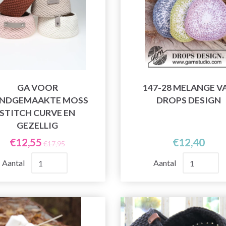
GA VOOR
147-28 MELANGE V
NDGEMAAKTE MOSS
DROPS DESIGN
STITCH CURVE EN
GEZELLIG
€12,55
€12,40
€17,95
Aantal
Aantal