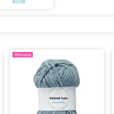
€0,00
50%
korting