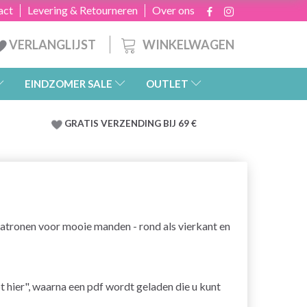
act
Levering & Retourneren
Over ons
WINKELWAGEN
VERLANGLIJST
EINDZOMER SALE
OUTLET
GRATIS
VERZENDING BIJ 69 €
patronen voor mooie manden - rond als vierkant en
pt hier", waarna een pdf wordt geladen die u kunt