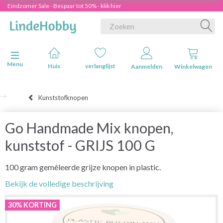
Eindzomer Sale - Bespaar tot 50% - klik hier
Navigatie in-/uitschakelen
Menu
Huis
verlanglijst
Aanmelden
Winkelwagen
Kunststofknopen
Go Handmade Mix knopen,
kunststof - GRIJS 100 G
100 gram gemêleerde grijze knopen in plastic.
Bekijk de volledige beschrijving
30% KORTING