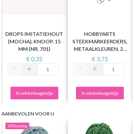
DROPS IMITATIEHOUT
HOBBYARTS
(MOCHA), KNOOP, 15
STEEKMARKEERDERS,
MM (NR. 701)
METAALKLEUREN, 25
ST.
€ 0,35
€ 3,75
In winkelwagentje
In winkelwagentje
AANBEVOLEN VOOR U
50%
korting