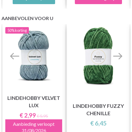
AANBEVOLEN VOOR U
50%
korting
LINDEHOBBY VELVET
LUX
LINDEHOBBY FUZZY
CHENILLE
€ 2,99
€ 5,95
€ 6,45
Aanbieding verloopt
31/08/2026