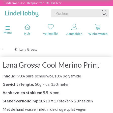
Eindzomer Sale - Bespaar tot 50% - klik hier
Navigatie in-/uitschakelen
Menu
Huis
verlanglijst
Aanmelden
Winkelwagen
Lana Grossa
Lana Grossa Cool Merino Print
Inhoud:
90% pure, scheerwol, 10% polyamide
Gewicht / lengte:
50g = ca. 150 meter
Aanbevolen stokken:
5.5-6 mm
Stekenverhouding:
10x10 = 17 steken x 23 naalden
Met de hand wassen, niet in de droger, plat vegen