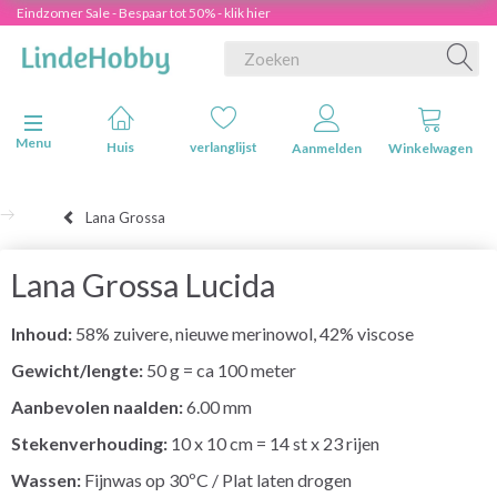
Eindzomer Sale - Bespaar tot 50% - klik hier
Navigatie in-/uitschakelen
Menu
Huis
verlanglijst
Aanmelden
Winkelwagen
Lana Grossa
Lana Grossa Lucida
Inhoud:
58% zuivere, nieuwe merinowol, 42% viscose
Gewicht/lengte:
50 g = ca 100 meter
Aanbevolen naalden:
6.00 mm
Stekenverhouding:
10 x 10 cm = 14 st x 23 rijen
Wassen:
Fijnwas op 30ºC / Plat laten drogen