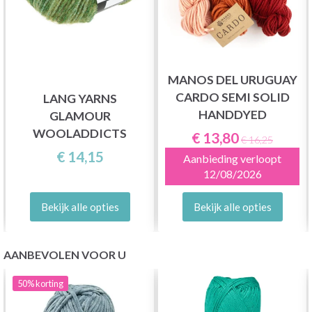
MANOS DEL URUGUAY
CARDO SEMI SOLID
LANG YARNS
HANDDYED
GLAMOUR
WOOLADDICTS
€ 13,80
€ 16,25
€ 14,15
Aanbieding verloopt
12/08/2026
Bekijk alle opties
Bekijk alle opties
AANBEVOLEN VOOR U
50%
korting