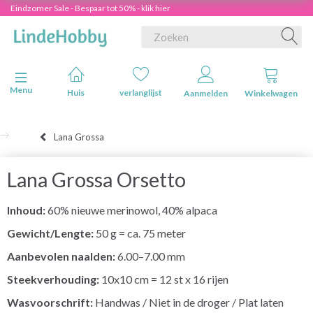
Eindzomer Sale - Bespaar tot 50% - klik hier
Navigatie in-/uitschakelen
Menu
Huis
verlanglijst
Aanmelden
Winkelwagen
Lana Grossa
Lana Grossa Orsetto
Inhoud:
60% nieuwe merinowol, 40% alpaca
Gewicht/Lengte:
50 g = ca. 75 meter
Aanbevolen naalden:
6.00–7.00 mm
Steekverhouding:
10x10 cm = 12 st x 16 rijen
Wasvoorschrift:
Handwas / Niet in de droger / Plat laten