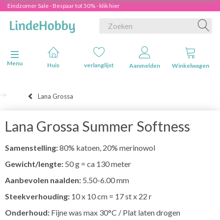
Eindzomer Sale - Bespaar tot 50% - klik hier
Navigatie in-/uitschakelen
Menu
Huis
verlanglijst
Aanmelden
Winkelwagen
Lana Grossa
Lana Grossa Summer Softness
Samenstelling:
80% katoen, 20% merinowol
Gewicht/lengte:
50 g = ca 130 meter
Aanbevolen naalden:
5.50-6.00 mm
Steekverhouding:
10 x 10 cm = 17 st x 22 r
Onderhoud:
Fijne was max 30°C / Plat laten drogen