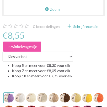
Zoom
0
beoordelingen
Schrijf recensie
€8,55
In winkelwagentje
Koop
5
en meer voor
€8,30
voor elk
Koop
7
en meer voor
€8,05
voor elk
Koop
10
en meer voor
€7,75
voor elk