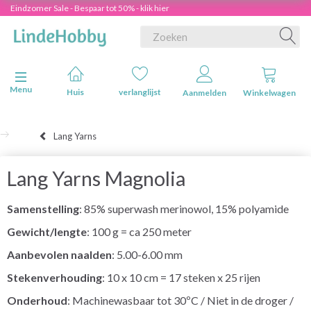
Eindzomer Sale - Bespaar tot 50% - klik hier
Navigatie in-/uitschakelen
Menu
Huis
verlanglijst
Aanmelden
Winkelwagen
Lang Yarns
Lang Yarns Magnolia
Samenstelling
: 85% superwash merinowol, 15% polyamide
Gewicht/lengte
: 100 g = ca 250 meter
Aanbevolen naalden
: 5.00-6.00 mm
Stekenverhouding
: 10 x 10 cm = 17 steken x 25 rijen
Onderhoud
: Machinewasbaar tot 30ºC / Niet in de droger /