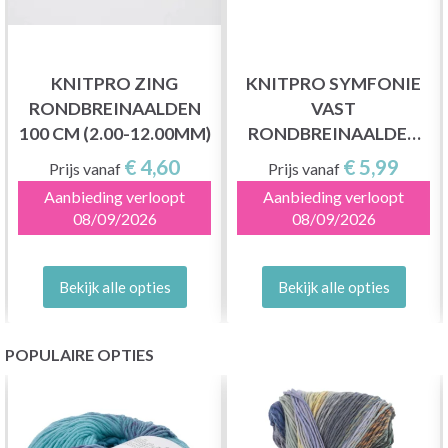
KNITPRO ZING
KNITPRO SYMFONIE
RONDBREINAALDEN
VAST
100 CM (2.00-12.00MM)
RONDBREINAALDEN
80 CM (2.00-12.00MM)
€ 4,60
€ 5,99
Prijs vanaf
Prijs vanaf
Aanbieding verloopt
Aanbieding verloopt
08/09/2026
08/09/2026
Bekijk alle opties
Bekijk alle opties
POPULAIRE OPTIES