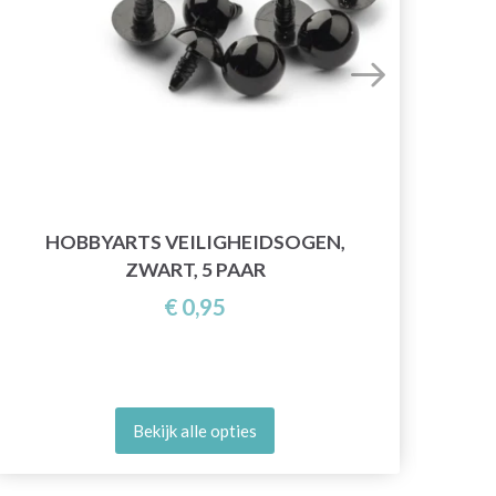
HOB
HOBBYARTS VEILIGHEIDSOGEN,
ZWART, 5 PAAR
€ 0,95
Bekijk alle opties