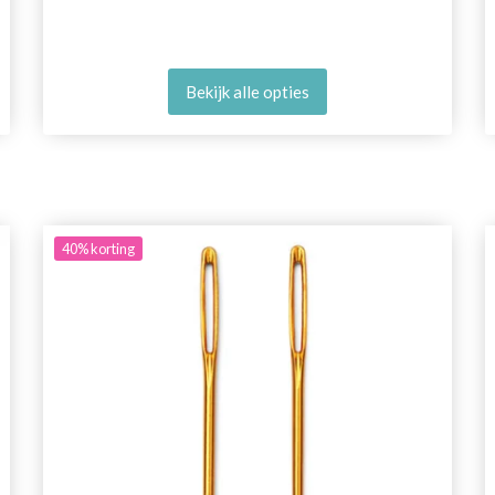
Bekijk alle opties
40%
korting