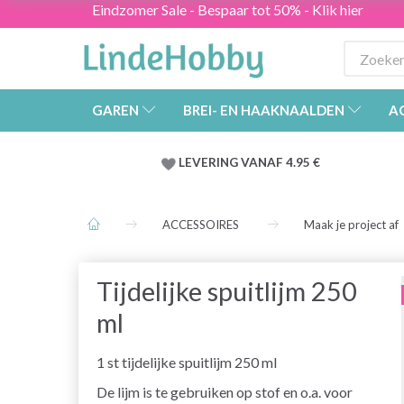
Eindzomer Sale - Bespaar tot 50% - Klik hier
GAREN
BREI- EN HAAKNAALDEN
A
LEVERING VANAF 4.95 €
ACCESSOIRES
Maak je project af
Tijdelijke spuitlijm 250
ml
1 st tijdelijke spuitlijm 250 ml
De lijm is te gebruiken op stof en o.a. voor