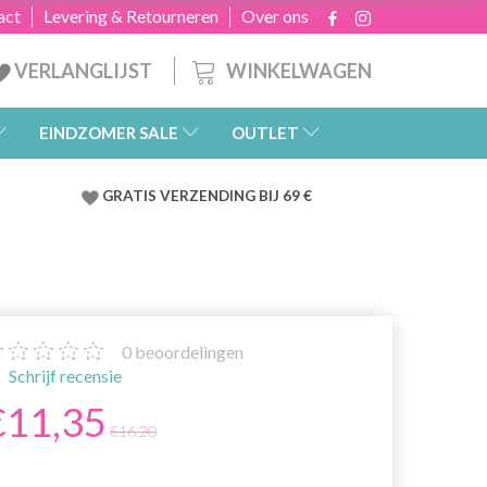
act
Levering & Retourneren
Over ons
WINKELWAGEN
VERLANGLIJST
EINDZOMER SALE
OUTLET
GRATIS
VERZENDING BIJ 69 €
0
beoordelingen
Schrijf recensie
€11,35
€16,20