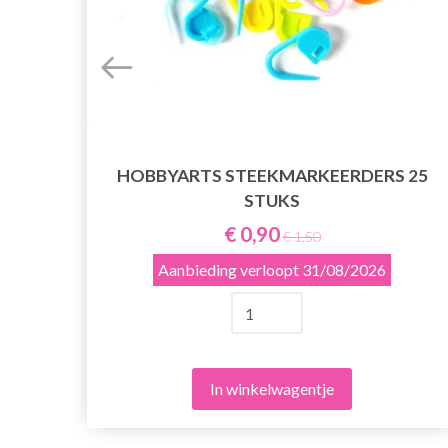
HOBBYARTS STEEKMARKEERDERS 25
STUKS
BEL
€ 0,90
€ 1,50
Aanbieding verloopt
31/08/2026
In winkelwagentje