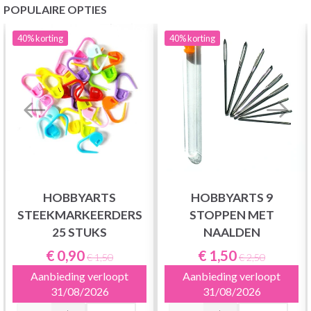
POPULAIRE OPTIES
40%
korting
40%
korting
HOBBYARTS
HOBBYARTS 9
STEEKMARKEERDERS
STOPPEN MET
25 STUKS
NAALDEN
€ 0,90
€ 1,50
€ 1,50
€ 2,50
Aanbieding verloopt
Aanbieding verloopt
31/08/2026
31/08/2026