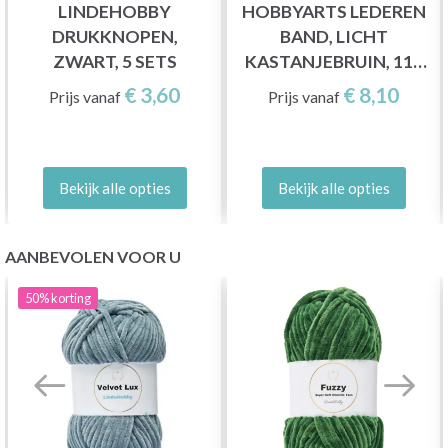
LINDEHOBBY
HOBBYARTS LEDEREN
DRUKKNOPEN,
BAND, LICHT
ZWART, 5 SETS
KASTANJEBRUIN, 115
CM
€ 3,60
€ 8,10
Prijs vanaf
Prijs vanaf
Bekijk alle opties
Bekijk alle opties
AANBEVOLEN VOOR U
50%
korting