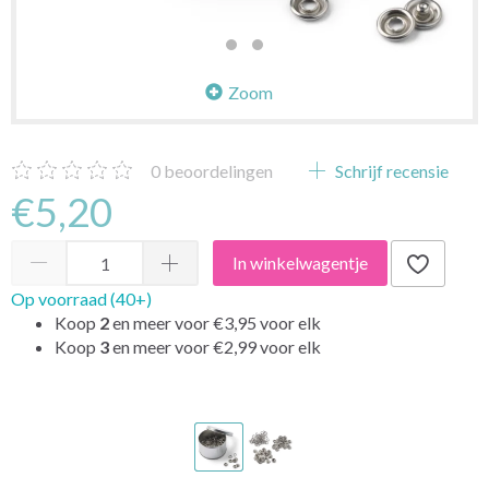
Zoom
0
beoordelingen
Schrijf recensie
€5,20
In winkelwagentje
Op voorraad (40+)
Koop
2
en meer voor
€3,95
voor elk
Koop
3
en meer voor
€2,99
voor elk