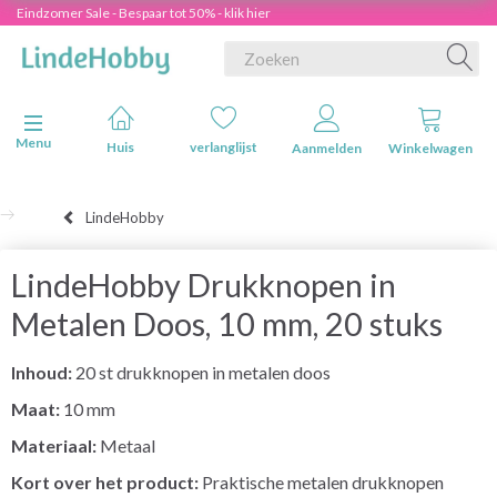
Eindzomer Sale - Bespaar tot 50% - klik hier
Navigatie in-/uitschakelen
Menu
Huis
verlanglijst
Aanmelden
Winkelwagen
LindeHobby
LindeHobby Drukknopen in
Metalen Doos, 10 mm, 20 stuks
Inhoud:
20 st drukknopen in metalen doos
Maat:
10 mm
Materiaal:
Metaal
Kort over het product:
Praktische metalen drukknopen