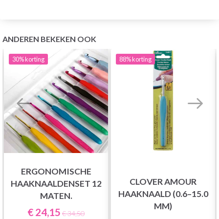
ANDEREN BEKEKEN OOK
30%
korting
88%
korting
ERGONOMISCHE
CLOVER AMOUR
HAAKNAALDENSET 12
HAAKNAALD (0.6–15.0
MATEN.
MM)
€ 24,15
€ 34,50