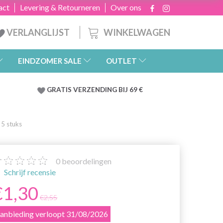
act
Levering & Retourneren
Over ons
WINKELWAGEN
VERLANGLIJST
EINDZOMER SALE
OUTLET
GRATIS
VERZENDING BIJ 69 €
 5 stuks
0
beoordelingen
Schrijf recensie
€1,30
€2,55
anbieding verloopt 31/08/2026