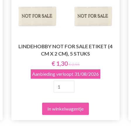
LINDEHOBBY NOT FOR SALE ETIKET (4
CM X 2 CM), 5 STUKS
€ 1,30
€ 2,55
Aanbieding verloopt
31/08/2026
In winkelwagentje