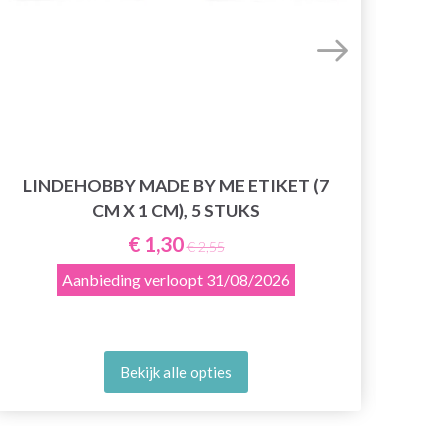
L
LINDEHOBBY MADE BY ME ETIKET (7
CM X 1 CM), 5 STUKS
€ 1,30
€ 2,55
Aanbieding verloopt
31/08/2026
Bekijk alle opties