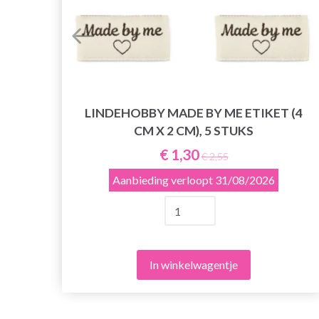
LINDEHOBBY MADE BY ME ETIKET (4
PU
CM X 2 CM), 5 STUKS
 6
€ 1,30
€ 2,55
Aanbieding verloopt
31/08/2026
In winkelwagentje