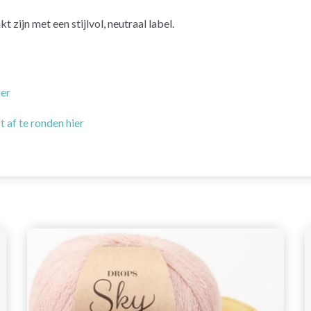
zijn met een stijlvol, neutraal label.
ier
t af te ronden hier