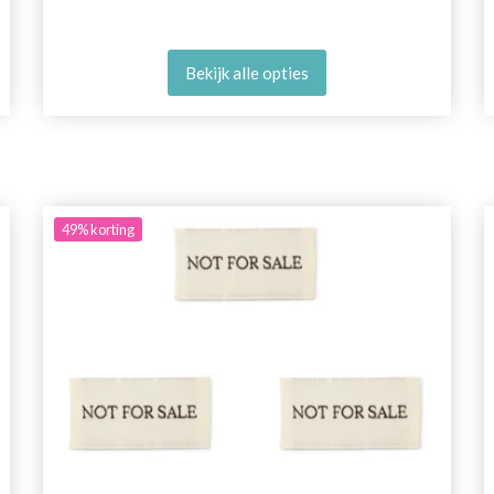
Bekijk alle opties
49%
korting