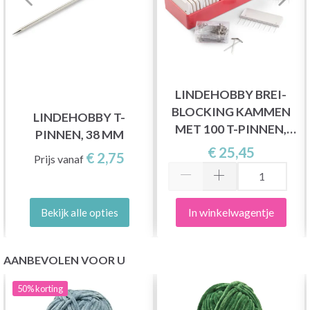
LINDEHOBBY BREI-
BLOCKING KAMMEN
LINDEHOBBY T-
MET 100 T-PINNEN,
PINNEN, 38 MM
WIT
€ 25,45
€ 2,75
Prijs vanaf
In winkelwagentje
Bekijk alle opties
AANBEVOLEN VOOR U
50%
korting