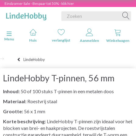
Eindzomer Sale - Bespaar tot 50% - klik hier
Navigatie in-/uitschakelen
Menu
Huis
verlanglijst
Aanmelden
Winkelwagen
LindeHobby
LindeHobby T-pinnen, 56 mm
Inhoud:
50 of 100 stuks T-pinnen in een metalen doos
Materiaal:
Roestvrij staal
Grootte:
56 x 1 mm
Korte beschrijving:
LindeHobby T-pinnen zijn ideaal voor het
blocken van brei- en haakprojecten. De roestvrijstalen
constructie garandeert duurzaamheid, terwijl de T-vorm een