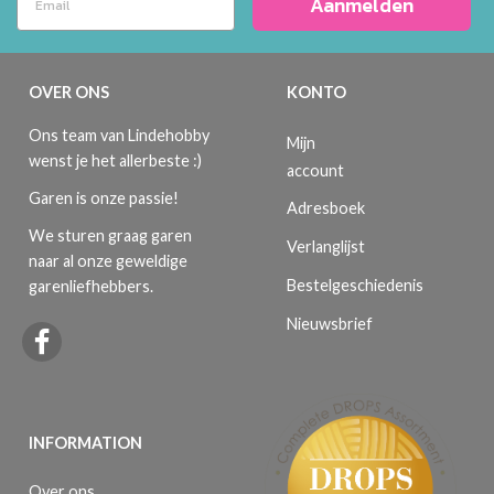
Aanmelden
OVER ONS
KONTO
Ons team van Lindehobby
Mijn
wenst je het allerbeste :)
account
Garen is onze passie!
Adresboek
We sturen graag garen
Verlanglijst
naar al onze geweldige
Bestelgeschiedenis
garenliefhebbers.
Nieuwsbrief
INFORMATION
Over ons