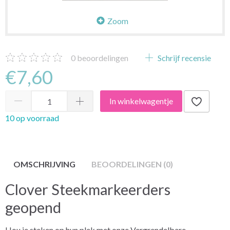
Zoom
0
beoordelingen
Schrijf recensie
€7,60
In winkelwagentje
10 op voorraad
OMSCHRIJVING
BEOORDELINGEN (0)
Clover Steekmarkeerders
geopend
Hou je steken op hun plek met onze Vergrendelbare