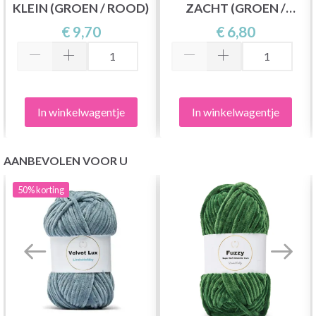
KLEIN (GROEN / ROOD)
ZACHT (GROEN /
PAARS)
€ 9,70
€ 6,80
In winkelwagentje
In winkelwagentje
AANBEVOLEN VOOR U
50%
korting