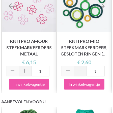
KNITPRO AMOUR
KNITPRO MIO
STEEKMARKEERDERS
STEEKMARKEERDERS,
METAAL
GESLOTEN RINGEN (50
STUKS)
€ 6,15
€ 2,60
In winkelwagentje
In winkelwagentje
AANBEVOLEN VOOR U