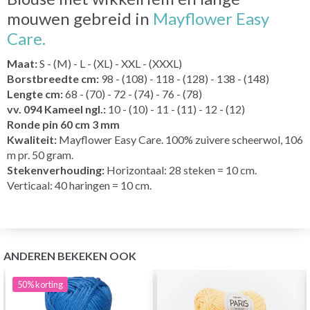
mouwen gebreid in
Mayflower Easy
Care.
Maat:
S - (M) - L - (XL) - XXL - (XXXL)
Borstbreedte cm:
98 - (108) - 118 - (128) - 138 - (148)
Lengte cm:
68 - (70) - 72 - (74) - 76 - (78)
vv. 094 Kameel ngl.:
10 - (10) - 11 - (11) - 12 - (12)
Ronde pin 60 cm 3 mm
Kwaliteit:
Mayflower Easy Care. 100% zuivere scheerwol, 106
m pr. 50 gram.
Stekenverhouding:
Horizontaal: 28 steken = 10 cm.
Verticaal: 40 haringen = 10 cm.
ANDEREN BEKEKEN OOK
50%
korting