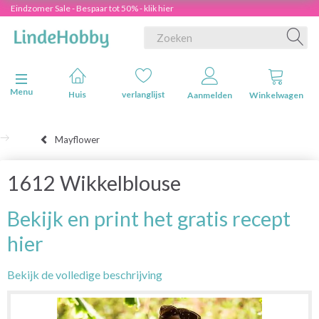
Eindzomer Sale - Bespaar tot 50% - klik hier
Navigatie in-/uitschakelen
Menu
Huis
verlanglijst
Aanmelden
Winkelwagen
Mayflower
1612 Wikkelblouse
Bekijk en print het gratis recept
hier
Bekijk de volledige beschrijving