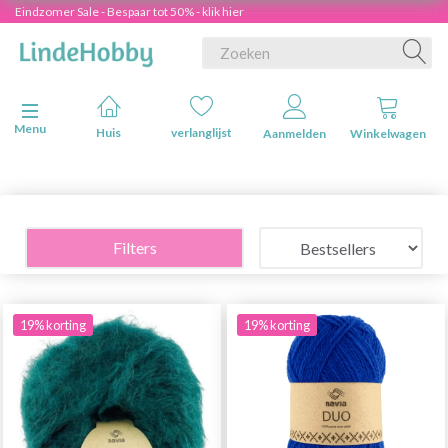
Eindzomer Sale - Bespaar tot 50% - klik hier
Navigatie in-/uitschakelen
Menu
Huis
verlanglijst
Aanmelden
Winkelwagen
Filters
19% korting
19% korting