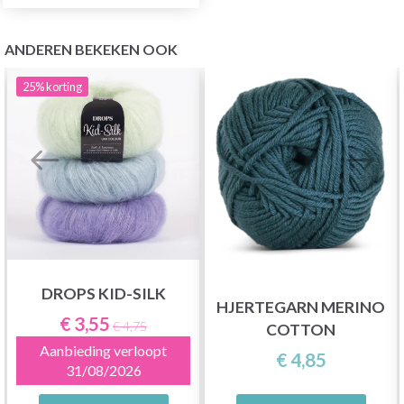
ANDEREN BEKEKEN OOK
25%
korting
DROPS KID-SILK
HJERTEGARN MERINO
€ 3,55
€ 4,75
COTTON
Aanbieding verloopt
€ 4,85
31/08/2026