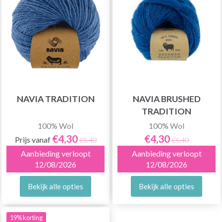
NAVIA TRADITION
NAVIA BRUSHED
TRADITION
100% Wol
100% Wol
€4,30
€4,30
Prijs vanaf
€5,40
€5,40
Aanbieding verloopt
Aanbieding verloopt
12/08/2026
12/08/2026
Bekijk alle opties
Bekijk alle opties
19% korting