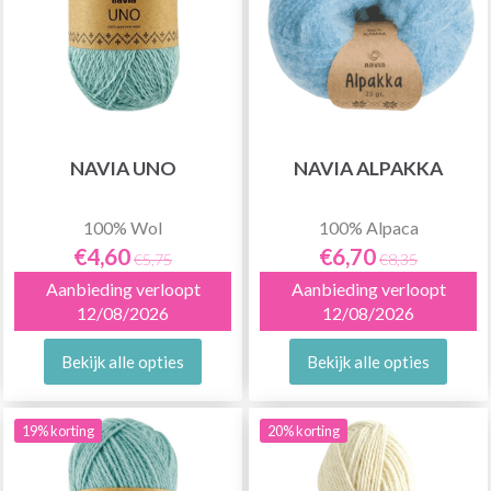
NAVIA UNO
NAVIA ALPAKKA
100% Wol
100% Alpaca
€4,60
€6,70
€5,75
€8,35
Aanbieding verloopt
Aanbieding verloopt
12/08/2026
12/08/2026
Bekijk alle opties
Bekijk alle opties
19% korting
20% korting