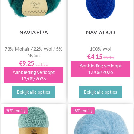
NAVIA FÍPA
NAVIA DUO
73% Mohair / 22% Wol / 5%
100% Wol
Nylon
€4,15
€5,15
€9,25
€11,55
Aanbieding verloopt
Aanbieding verloopt
12/08/2026
12/08/2026
Bekijk alle opties
Bekijk alle opties
20% korting
19% korting