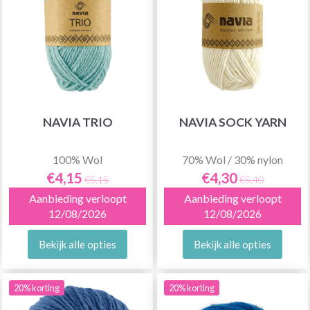
NAVIA TRIO
NAVIA SOCK YARN
100% Wol
70% Wol / 30% nylon
€4,15
€4,30
€5,15
€5,40
Aanbieding verloopt
Aanbieding verloopt
12/08/2026
12/08/2026
Bekijk alle opties
Bekijk alle opties
20% korting
20% korting