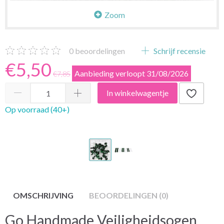
Zoom
0
beoordelingen
Schrijf recensie
€5,50
Aanbieding verloopt 31/08/2026
€7,85
In winkelwagentje
Op voorraad (40+)
OMSCHRIJVING
BEOORDELINGEN (0)
Go Handmade Veiligheidsogen,