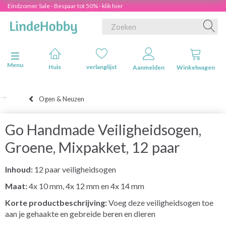
Eindzomer Sale - Bespaar tot 50% - klik hier
Navigatie in-/uitschakelen
Menu
Huis
verlanglijst
Aanmelden
Winkelwagen
Ogen & Neuzen
Go Handmade Veiligheidsogen,
Groene, Mixpakket, 12 paar
Inhoud:
12 paar veiligheidsogen
Maat:
4x
10 mm, 4x 12 mm en 4x 14 mm
Korte productbeschrijving:
Voeg deze veiligheidsogen toe
aan je gehaakte en gebreide beren en dieren