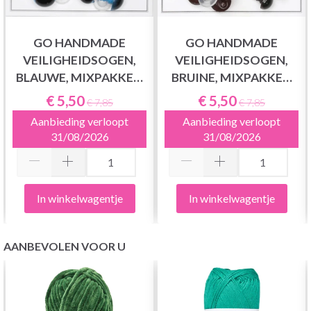
GO HANDMADE
GO HANDMADE
VEILIGHEIDSOGEN,
VEILIGHEIDSOGEN,
BLAUWE, MIXPAKKET,
BRUINE, MIXPAKKET,
12 PAAR
12 PAAR
€ 5,50
€ 5,50
€ 7,85
€ 7,85
Aanbieding verloopt
Aanbieding verloopt
31/08/2026
31/08/2026
In winkelwagentje
In winkelwagentje
AANBEVOLEN VOOR U