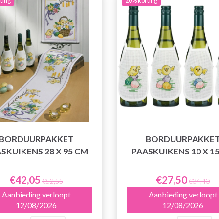
ting
20% korting
BORDUURPAKKET
BORDUURPAKKE
SKUIKENS 28 X 95 CM
PAASKUIKENS 10 X 1
€42,05
€27,50
€52,55
€34,40
Aanbieding verloopt
Aanbieding verloopt
12/08/2026
12/08/2026