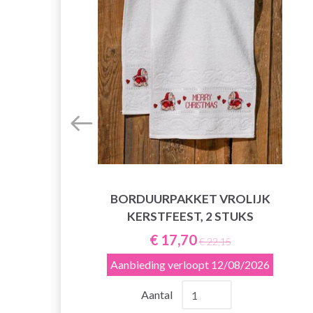
BORDUURPAKKET VROLIJK
KERSTFEEST, 2 STUKS
E
€ 17,70
€ 22,15
Aanbieding verloopt
12/08/2026
Aantal