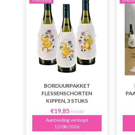
19% korting
19% kor
BORDUURPAKKET
FLESSENSCHORTEN
PAA
KIPPEN, 3 STUKS
€19,85
€24,80
Aanbieding verloopt
12/08/2026