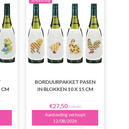
20% korting
T
BORDUURPAKKET PASEN
5 CM
IN BLOKKEN 10 X 15 CM
€27,50
€34,40
Aanbieding verloopt
12/08/2026