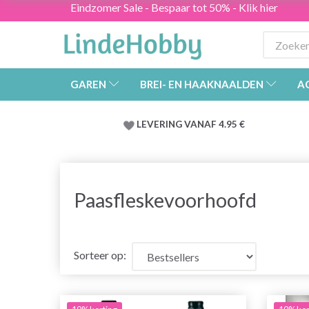
Eindzomer Sale - Bespaar tot 50% - Klik hier
GAREN
BREI- EN HAAKNAALDEN
A
LEVERING VANAF 4.95 €
Paasfleskevoorhoofd
Sorteer op: