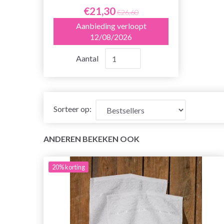
€21,30
€26,60
Aanbieding verloopt
12/08/2026
Aantal
Sorteer op:
ANDEREN BEKEKEN OOK
20%
korting