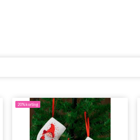
20%
korting