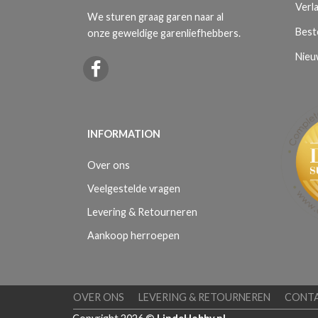
Verla
We sturen graag garen naar al
Best
onze geweldige garenliefhebbers.
Nieu
INFORMATION
Over ons
Veelgestelde vragen
Levering & Retourneren
Aankoop herroepen
OVER ONS
LEVERING & RETOURNEREN
CONT