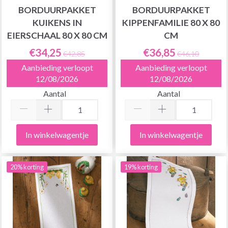
BORDUURPAKKET
BORDUURPAKKET
KUIKENS IN
KIPPENFAMILIE 80 X 80
EIERSCHAAL 80 X 80 CM
CM
€34,25
€36,85
€42,85
€46,10
Aanbieding verloopt
Aanbieding verloopt
12/08/2026
12/08/2026
Aantal
Aantal
In winkelwagentje
In winkelwagentje
20% korting
19% korting