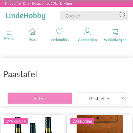
Eindzomer Sale - Bespaar tot 50% - klik hier
Navigatie in-/uitschakelen
Menu
Huis
verlanglijst
Aanmelden
Winkelwagen
Paastafel
Filters
19% korting
20% korting