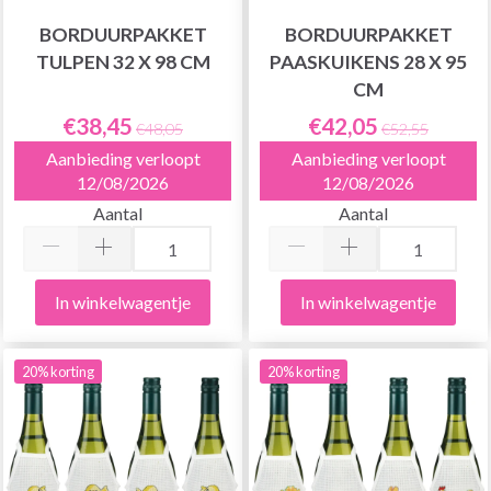
BORDUURPAKKET
BORDUURPAKKET
TULPEN 32 X 98 CM
PAASKUIKENS 28 X 95
CM
€38,45
€42,05
€48,05
€52,55
Aanbieding verloopt
Aanbieding verloopt
12/08/2026
12/08/2026
Aantal
Aantal
In winkelwagentje
In winkelwagentje
20% korting
20% korting