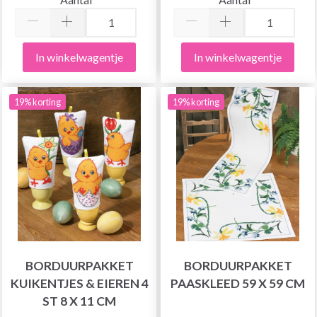
In winkelwagentje
In winkelwagentje
19% korting
19% korting
BORDUURPAKKET
BORDUURPAKKET
KUIKENTJES & EIEREN 4
PAASKLEED 59 X 59 CM
ST 8 X 11 CM