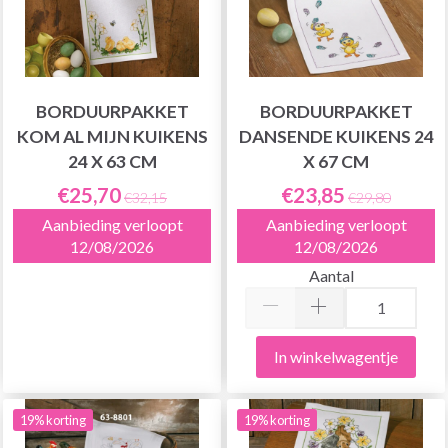
BORDUURPAKKET
BORDUURPAKKET
KOM AL MIJN KUIKENS
DANSENDE KUIKENS 24
24 X 63 CM
X 67 CM
€25,70
€23,85
€32,15
€29,80
Aanbieding verloopt
Aanbieding verloopt
12/08/2026
12/08/2026
Aantal
In winkelwagentje
19% korting
19% korting