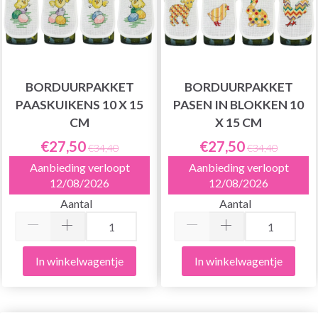
BORDUURPAKKET
BORDUURPAKKET
PAASKUIKENS 10 X 15
PASEN IN BLOKKEN 10
CM
X 15 CM
€27,50
€27,50
€34,40
€34,40
Aanbieding verloopt
Aanbieding verloopt
12/08/2026
12/08/2026
Aantal
Aantal
In winkelwagentje
In winkelwagentje