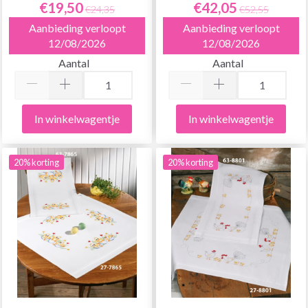
€19,50
€42,05
€24,35
€52,55
Aanbieding verloopt
Aanbieding verloopt
12/08/2026
12/08/2026
Aantal
Aantal
In winkelwagentje
In winkelwagentje
20% korting
20% korting