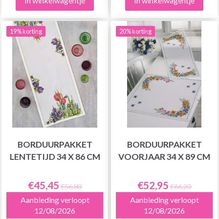
In winkelwagentje
In winkelwagentje
19% korting
20% korting
BORDUURPAKKET
BORDUURPAKKET
LENTETIJD 34 X 86 CM
VOORJAAR 34 X 89 CM
€45,45
€52,95
€56,80
€66,20
Aanbieding verloopt
Aanbieding verloopt
12/08/2026
12/08/2026