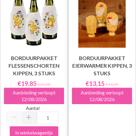
BORDUURPAKKET
BORDUURPAKKET
FLESSENSCHORTEN
EIERWARMER KIPPEN, 3
KIPPEN, 3 STUKS
STUKS
€19,85
€13,15
€24,80
€16,45
Aanbieding verloopt
Aanbieding verloopt
12/08/2026
12/08/2026
Aantal
In winkelwagentje