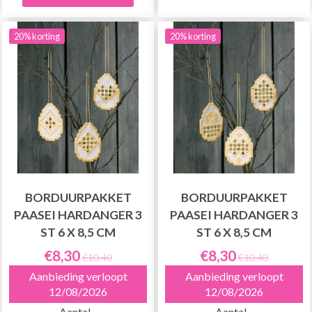
20% korting
20% korting
BORDUURPAKKET
BORDUURPAKKET
PAASEI HARDANGER 3
PAASEI HARDANGER 3
ST 6 X 8,5 CM
ST 6 X 8,5 CM
€8,30
€8,30
€10,40
€10,40
Aanbieding verloopt
Aanbieding verloopt
12/08/2026
12/08/2026
Aantal
Aantal