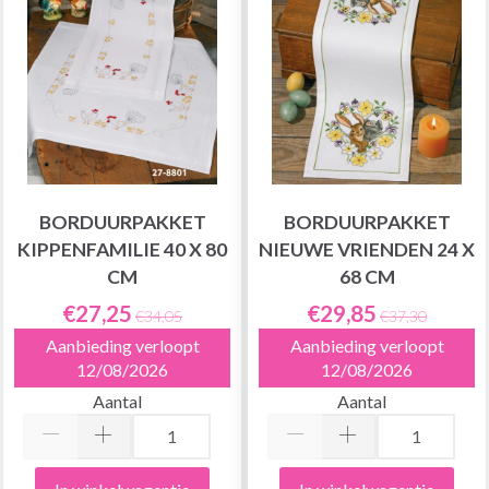
BORDUURPAKKET
BORDUURPAKKET
KIPPENFAMILIE 40 X 80
NIEUWE VRIENDEN 24 X
CM
68 CM
€27,25
€29,85
€34,05
€37,30
Aanbieding verloopt
Aanbieding verloopt
12/08/2026
12/08/2026
Aantal
Aantal