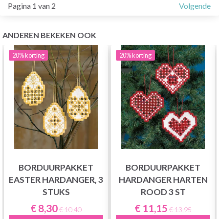
Pagina 1 van 2
Volgende
ANDEREN BEKEKEN OOK
20%
korting
20%
korting
BORDUURPAKKET
BORDUURPAKKET
EASTER HARDANGER, 3
HARDANGER HARTEN
STUKS
ROOD 3 ST
€ 8,30
€ 11,15
€ 10,40
€ 13,95