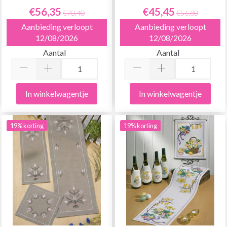
€56,35
€45,45
€70,40
€56,80
Aanbieding verloopt
Aanbieding verloopt
12/08/2026
12/08/2026
Aantal
Aantal
In winkelwagentje
In winkelwagentje
19% korting
19% korting